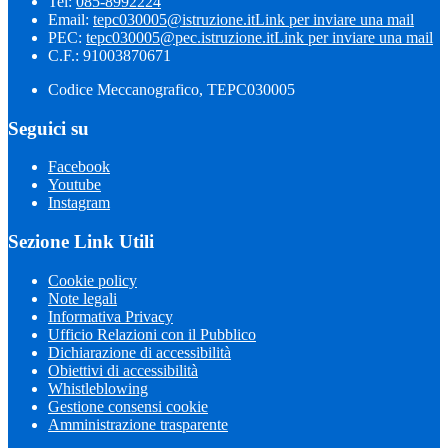
Tel:
085-8992224
Email:
tepc030005@istruzione.it
Link per inviare una mail
PEC:
tepc030005@pec.istruzione.it
Link per inviare una mail
C.F.: 91003870671
Codice Meccanografico, TEPC030005
Seguici su
Facebook
Youtube
Instagram
Sezione Link Utili
Cookie policy
Note legali
Informativa Privacy
Ufficio Relazioni con il Pubblico
Dichiarazione di accessibilità
Obiettivi di accessibilità
Whistleblowing
Gestione consensi cookie
Amministrazione trasparente