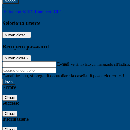
-
Entra con SPID
Entra con CIE
Seleziona utente
button close
×
Recupero password
button close
×
E-mail
Verrà inviato un messaggio all'indirizz
E-mail inviata, si prega di controllare la casella di posta elettronica!
Errore
Chiudi
Successo
Chiudi
Informazione
Chiudi