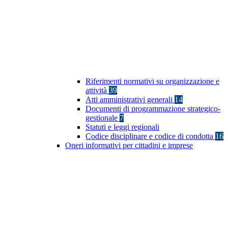
Riferimenti normativi su organizzazione e
attività
39
Atti amministrativi generali
14
Documenti di programmazione strategico-
gestionale
7
Statuti e leggi regionali
Codice disciplinare e codice di condotta
16
Oneri informativi per cittadini e imprese