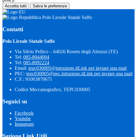
Accetta tutti
Salva le preferenze
Polo Liceale Statale Saffo
Contatti
Polo Liceale Statale Saffo
Via Silvio Pellico – 64026 Roseto degli Abruzzi (TE)
Tel:
085-8944094
Tel:
085-8992224
Email:
tepc030005@istruzione.it
Link per inviare una mail
PEC:
tepc030005@pec.istruzione.it
Link per inviare una mail
C.F.: 91003870671
Codice Meccanografico, TEPC030005
Seguici su
Facebook
Youtube
Instagram
Sezione Link Utili