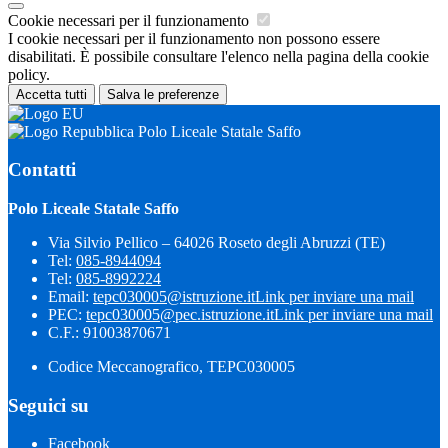
Cookie necessari per il funzionamento
I cookie necessari per il funzionamento non possono essere
disabilitati. È possibile consultare l'elenco nella pagina della cookie
policy.
Accetta tutti
Salva le preferenze
Polo Liceale Statale Saffo
Contatti
Polo Liceale Statale Saffo
Via Silvio Pellico – 64026 Roseto degli Abruzzi (TE)
Tel:
085-8944094
Tel:
085-8992224
Email:
tepc030005@istruzione.it
Link per inviare una mail
PEC:
tepc030005@pec.istruzione.it
Link per inviare una mail
C.F.: 91003870671
Codice Meccanografico, TEPC030005
Seguici su
Facebook