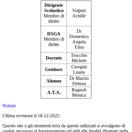
Dirigente
Scolastico
Volpini
Membro di
Achille
diritto
Di
DSGA
Domenico
Membro di
Angela
diritto
Elisa
Trocchio
Docente
Michele
Giorgini
Genitore
Luana
Di Marzio
Alunno
Debora
Ragnoli
A.T.A.
Monica
Notizie
Ultima revisione il 18-12-2025
Questo sito o gli strumenti terzi da questo utilizzati si avvalgono di
cookie necessari al funzionamento ed utili alle finalità illustrate nella