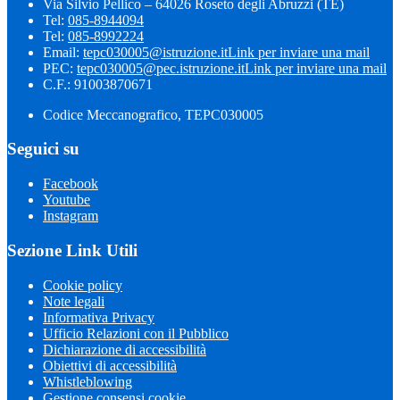
Via Silvio Pellico – 64026 Roseto degli Abruzzi (TE)
Tel:
085-8944094
Tel:
085-8992224
Email:
tepc030005@istruzione.it
Link per inviare una mail
PEC:
tepc030005@pec.istruzione.it
Link per inviare una mail
C.F.: 91003870671
Codice Meccanografico, TEPC030005
Seguici su
Facebook
Youtube
Instagram
Sezione Link Utili
Cookie policy
Note legali
Informativa Privacy
Ufficio Relazioni con il Pubblico
Dichiarazione di accessibilità
Obiettivi di accessibilità
Whistleblowing
Gestione consensi cookie