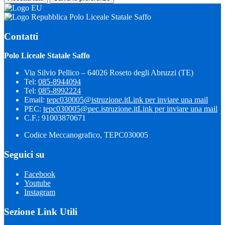
Polo Liceale Statale Saffo
Contatti
Polo Liceale Statale Saffo
Via Silvio Pellico – 64026 Roseto degli Abruzzi (TE)
Tel:
085-8944094
Tel:
085-8992224
Email:
tepc030005@istruzione.it
Link per inviare una mail
PEC:
tepc030005@pec.istruzione.it
Link per inviare una mail
C.F.: 91003870671
Codice Meccanografico, TEPC030005
Seguici su
Facebook
Youtube
Instagram
Sezione Link Utili