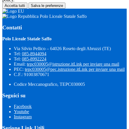
Accetta tutti
Salva le preferenze
Polo Liceale Statale Saffo
Contatti
Polo Liceale Statale Saffo
Via Silvio Pellico – 64026 Roseto degli Abruzzi (TE)
Tel:
085-8944094
Tel:
085-8992224
Email:
tepc030005@istruzione.it
Link per inviare una mail
PEC:
tepc030005@pec.istruzione.it
Link per inviare una mail
C.F.: 91003870671
Codice Meccanografico, TEPC030005
Seguici su
Facebook
Youtube
Instagram
Sezione Link Utili