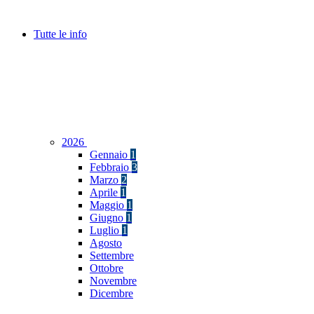
Tutte le info
2026
Gennaio
1
Febbraio
3
Marzo
2
Aprile
1
Maggio
1
Giugno
1
Luglio
1
Agosto
Settembre
Ottobre
Novembre
Dicembre