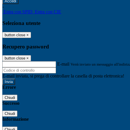
-
Entra con SPID
Entra con CIE
Seleziona utente
button close
×
Recupero password
button close
×
E-mail
Verrà inviato un messaggio all'indirizz
E-mail inviata, si prega di controllare la casella di posta elettronica!
Errore
Chiudi
Successo
Chiudi
Informazione
Chiudi