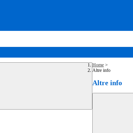
Home
>
Altre info
Altre info