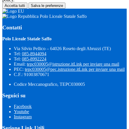
Accetta tutti
Salva le preferenze
Polo Liceale Statale Saffo
Contatti
Polo Liceale Statale Saffo
Via Silvio Pellico – 64026 Roseto degli Abruzzi (TE)
Tel:
085-8944094
Tel:
085-8992224
Email:
tepc030005@istruzione.it
Link per inviare una mail
PEC:
tepc030005@pec.istruzione.it
Link per inviare una mail
C.F.: 91003870671
Codice Meccanografico, TEPC030005
Seguici su
Facebook
Youtube
Instagram
Sezione Link Utili