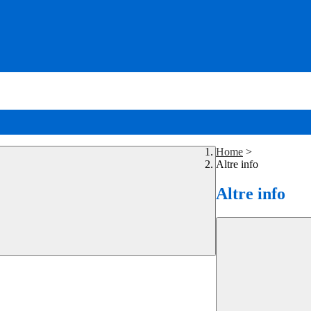
Home
>
Altre info
Altre info