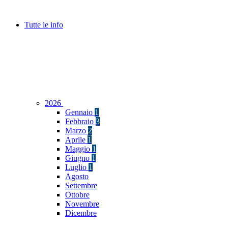
Tutte le info
2026
Gennaio
1
Febbraio
3
Marzo
2
Aprile
1
Maggio
1
Giugno
1
Luglio
1
Agosto
Settembre
Ottobre
Novembre
Dicembre