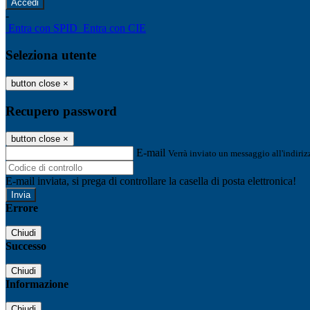
-
Entra con SPID
Entra con CIE
Seleziona utente
button close
×
Recupero password
button close
×
E-mail
Verrà inviato un messaggio all'indirizz
E-mail inviata, si prega di controllare la casella di posta elettronica!
Errore
Chiudi
Successo
Chiudi
Informazione
Chiudi