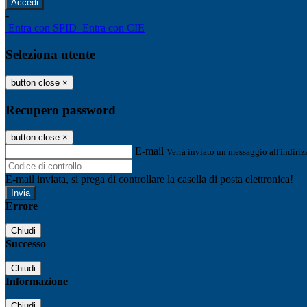
-
Entra con SPID
Entra con CIE
Seleziona utente
button close
×
Recupero password
button close
×
E-mail
Verrà inviato un messaggio all'indirizz
E-mail inviata, si prega di controllare la casella di posta elettronica!
Errore
Chiudi
Successo
Chiudi
Informazione
Chiudi