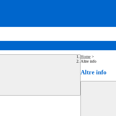
Home
>
Altre info
Altre info