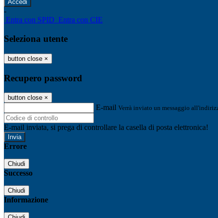
-
Entra con SPID
Entra con CIE
Seleziona utente
button close
×
Recupero password
button close
×
E-mail
Verrà inviato un messaggio all'indirizz
E-mail inviata, si prega di controllare la casella di posta elettronica!
Errore
Chiudi
Successo
Chiudi
Informazione
Chiudi