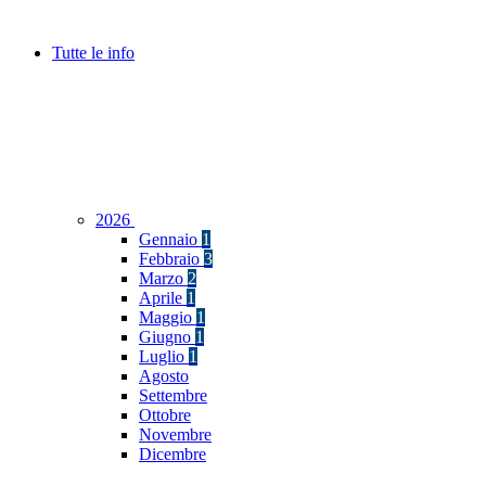
Tutte le info
2026
Gennaio
1
Febbraio
3
Marzo
2
Aprile
1
Maggio
1
Giugno
1
Luglio
1
Agosto
Settembre
Ottobre
Novembre
Dicembre