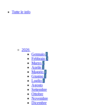
Tutte le info
2026
Gennaio
1
Febbraio
3
Marzo
2
Aprile
1
Maggio
1
Giugno
1
Luglio
1
Agosto
Settembre
Ottobre
Novembre
Dicembre