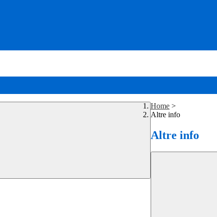
Home
>
Altre info
Altre info