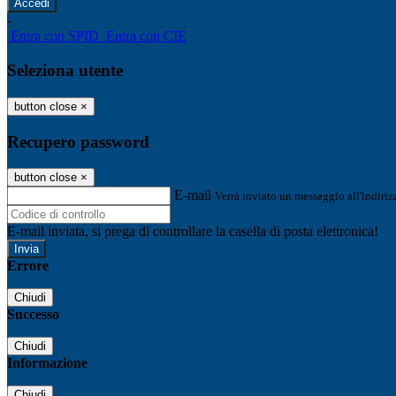
-
Entra con SPID
Entra con CIE
Seleziona utente
button close
×
Recupero password
button close
×
E-mail
Verrà inviato un messaggio all'indirizz
E-mail inviata, si prega di controllare la casella di posta elettronica!
Errore
Chiudi
Successo
Chiudi
Informazione
Chiudi