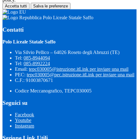
Accetta tutti
Salva le preferenze
Polo Liceale Statale Saffo
Contatti
Polo Liceale Statale Saffo
Via Silvio Pellico – 64026 Roseto degli Abruzzi (TE)
Tel:
085-8944094
Tel:
085-8992224
Email:
tepc030005@istruzione.it
Link per inviare una mail
PEC:
tepc030005@pec.istruzione.it
Link per inviare una mail
C.F.: 91003870671
Codice Meccanografico, TEPC030005
Seguici su
Facebook
Youtube
Instagram
Sezione Link Utili