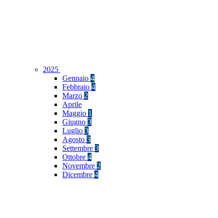
2025
Gennaio
4
Febbraio
4
Marzo
2
Aprile
Maggio
1
Giugno
3
Luglio
3
Agosto
3
Settembre
3
Ottobre
4
Novembre
2
Dicembre
4