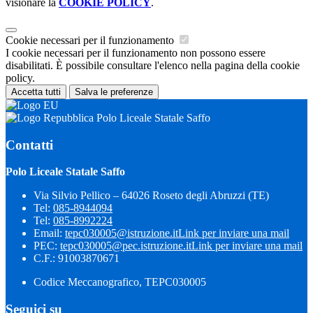
visionare la
COOKIE POLICY
.
Cookie necessari per il funzionamento
I cookie necessari per il funzionamento non possono essere
disabilitati. È possibile consultare l'elenco nella pagina della cookie
policy.
Accetta tutti
Salva le preferenze
Polo Liceale Statale Saffo
Contatti
Polo Liceale Statale Saffo
Via Silvio Pellico – 64026 Roseto degli Abruzzi (TE)
Tel:
085-8944094
Tel:
085-8992224
Email:
tepc030005@istruzione.it
Link per inviare una mail
PEC:
tepc030005@pec.istruzione.it
Link per inviare una mail
C.F.: 91003870671
Codice Meccanografico, TEPC030005
Seguici su