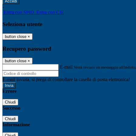
-
Entra con SPID
Entra con CIE
Seleziona utente
button close
×
Recupero password
button close
×
E-mail
Verrà inviato un messaggio all'indirizz
E-mail inviata, si prega di controllare la casella di posta elettronica!
Errore
Chiudi
Successo
Chiudi
Informazione
Chiudi