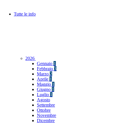
Tutte le info
2026
Gennaio
1
Febbraio
3
Marzo
2
Aprile
1
Maggio
1
Giugno
1
Luglio
1
Agosto
Settembre
Ottobre
Novembre
Dicembre