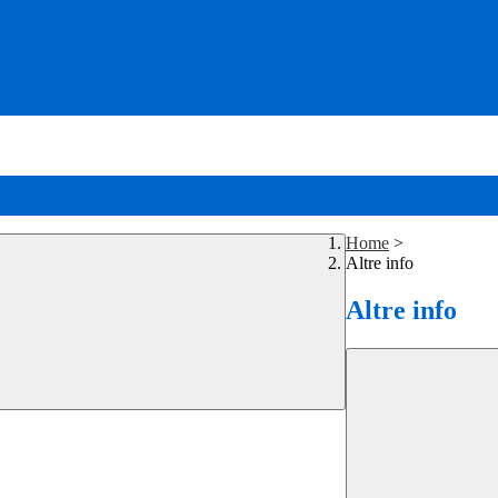
Home
>
Altre info
Altre info