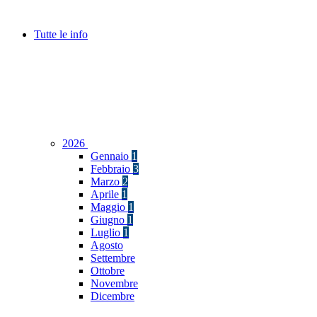
Tutte le info
2026
Gennaio
1
Febbraio
3
Marzo
2
Aprile
1
Maggio
1
Giugno
1
Luglio
1
Agosto
Settembre
Ottobre
Novembre
Dicembre