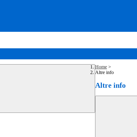
Home
>
Altre info
Altre info