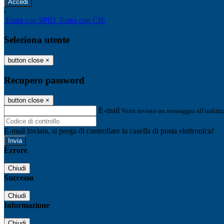
-
Entra con SPID
Entra con CIE
Seleziona utente
button close
×
Recupero password
button close
×
E-mail
Verrà inviato un messaggio all'indirizz
E-mail inviata, si prega di controllare la casella di posta elettronica!
Errore
Chiudi
Successo
Chiudi
Informazione
Chiudi