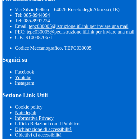
Via Silvio Pellico – 64026 Roseto degli Abruzzi (TE)
Tel:
085-8944094
Tel:
085-8992224
Email:
tepc030005@istruzione.it
Link per inviare una mail
PEC:
tepc030005@pec.istruzione.it
Link per inviare una mail
C.F.: 91003870671
Codice Meccanografico, TEPC030005
Seguici su
Facebook
Youtube
Instagram
Sezione Link Utili
Cookie policy
Note legali
Informativa Privacy
Ufficio Relazioni con il Pubblico
Dichiarazione di accessibilità
Obiettivi di accessibilità