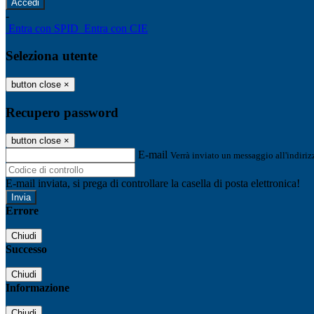
-
Entra con SPID
Entra con CIE
Seleziona utente
button close
×
Recupero password
button close
×
E-mail
Verrà inviato un messaggio all'indirizz
E-mail inviata, si prega di controllare la casella di posta elettronica!
Errore
Chiudi
Successo
Chiudi
Informazione
Chiudi