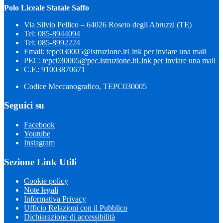
Polo Liceale Statale Saffo
Via Silvio Pellico – 64026 Roseto degli Abruzzi (TE)
Tel:
085-8944094
Tel:
085-8992224
Email:
tepc030005@istruzione.it
Link per inviare una mail
PEC:
tepc030005@pec.istruzione.it
Link per inviare una mail
C.F.: 91003870671
Codice Meccanografico, TEPC030005
Seguici su
Facebook
Youtube
Instagram
Sezione Link Utili
Cookie policy
Note legali
Informativa Privacy
Ufficio Relazioni con il Pubblico
Dichiarazione di accessibilità