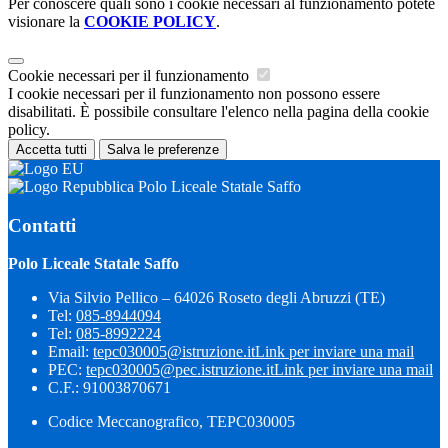
Per conoscere quali sono i cookie necessari al funzionamento potete
visionare la
COOKIE POLICY
.
Cookie necessari per il funzionamento
I cookie necessari per il funzionamento non possono essere
disabilitati. È possibile consultare l'elenco nella pagina della cookie
policy.
Accetta tutti
Salva le preferenze
Polo Liceale Statale Saffo
Contatti
Polo Liceale Statale Saffo
Via Silvio Pellico – 64026 Roseto degli Abruzzi (TE)
Tel:
085-8944094
Tel:
085-8992224
Email:
tepc030005@istruzione.it
Link per inviare una mail
PEC:
tepc030005@pec.istruzione.it
Link per inviare una mail
C.F.: 91003870671
Codice Meccanografico, TEPC030005