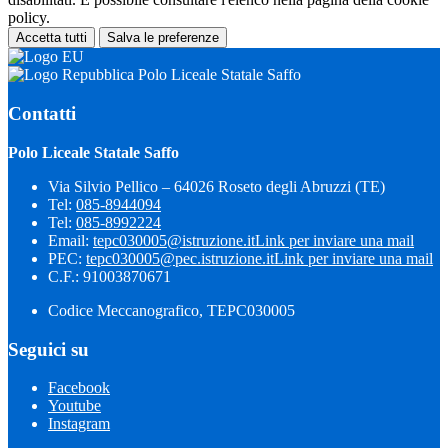
policy.
Accetta tutti
Salva le preferenze
Polo Liceale Statale Saffo
Contatti
Polo Liceale Statale Saffo
Via Silvio Pellico – 64026 Roseto degli Abruzzi (TE)
Tel:
085-8944094
Tel:
085-8992224
Email:
tepc030005@istruzione.it
Link per inviare una mail
PEC:
tepc030005@pec.istruzione.it
Link per inviare una mail
C.F.: 91003870671
Codice Meccanografico, TEPC030005
Seguici su
Facebook
Youtube
Instagram