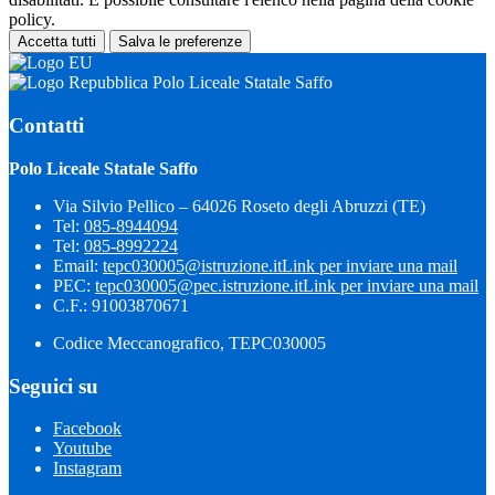
policy.
Accetta tutti
Salva le preferenze
Polo Liceale Statale Saffo
Contatti
Polo Liceale Statale Saffo
Via Silvio Pellico – 64026 Roseto degli Abruzzi (TE)
Tel:
085-8944094
Tel:
085-8992224
Email:
tepc030005@istruzione.it
Link per inviare una mail
PEC:
tepc030005@pec.istruzione.it
Link per inviare una mail
C.F.: 91003870671
Codice Meccanografico, TEPC030005
Seguici su
Facebook
Youtube
Instagram