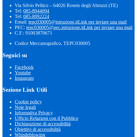
Via Silvio Pellico – 64026 Roseto degli Abruzzi (TE)
Tel:
085-8944094
Tel:
085-8992224
Email:
tepc030005@istruzione.it
Link per inviare una mail
PEC:
tepc030005@pec.istruzione.it
Link per inviare una mail
C.F.: 91003870671
Codice Meccanografico, TEPC030005
Seguici su
Facebook
Youtube
Instagram
Sezione Link Utili
Cookie policy
Note legali
Informativa Privacy
Ufficio Relazioni con il Pubblico
Dichiarazione di accessibilità
Obiettivi di accessibilità
Whistleblowing