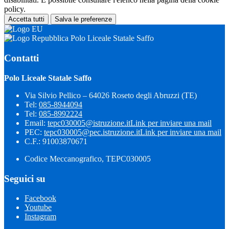
policy.
Accetta tutti
Salva le preferenze
Polo Liceale Statale Saffo
Contatti
Polo Liceale Statale Saffo
Via Silvio Pellico – 64026 Roseto degli Abruzzi (TE)
Tel:
085-8944094
Tel:
085-8992224
Email:
tepc030005@istruzione.it
Link per inviare una mail
PEC:
tepc030005@pec.istruzione.it
Link per inviare una mail
C.F.: 91003870671
Codice Meccanografico, TEPC030005
Seguici su
Facebook
Youtube
Instagram