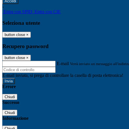
-
Entra con SPID
Entra con CIE
Seleziona utente
button close
×
Recupero password
button close
×
E-mail
Verrà inviato un messaggio all'indirizz
E-mail inviata, si prega di controllare la casella di posta elettronica!
Errore
Chiudi
Successo
Chiudi
Informazione
Chiudi