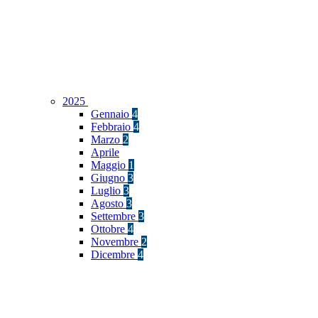
2025
Gennaio
4
Febbraio
4
Marzo
2
Aprile
Maggio
1
Giugno
3
Luglio
3
Agosto
3
Settembre
3
Ottobre
4
Novembre
2
Dicembre
4