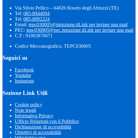
Via Silvio Pellico – 64026 Roseto degli Abruzzi (TE)
Tel:
085-8944094
Tel:
085-8992224
Email:
tepc030005@istruzione.it
Link per inviare una mail
PEC:
tepc030005@pec.istruzione.it
Link per inviare una mail
C.F.: 91003870671
Codice Meccanografico, TEPC030005
Seguici su
Facebook
Youtube
Instagram
Sezione Link Utili
Cookie policy
Note legali
Informativa Privacy
Ufficio Relazioni con il Pubblico
Dichiarazione di accessibilità
Obiettivi di accessibilità
Whistleblowing