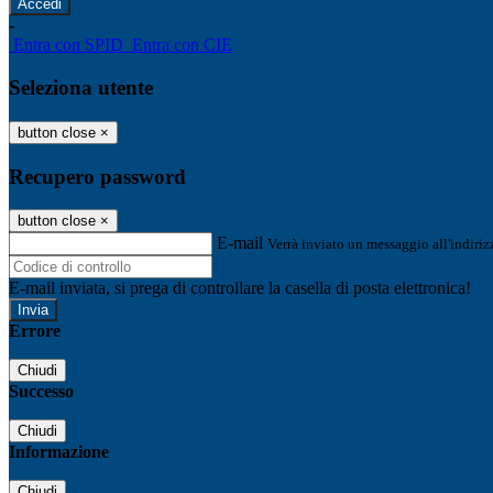
-
Entra con SPID
Entra con CIE
Seleziona utente
button close
×
Recupero password
button close
×
E-mail
Verrà inviato un messaggio all'indirizz
E-mail inviata, si prega di controllare la casella di posta elettronica!
Errore
Chiudi
Successo
Chiudi
Informazione
Chiudi