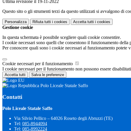
Ultima revisione il 19-11-2022
Questo sito o gli strumenti terzi da questo utilizzati si avvalgono di coo
Personalizza
Rifiuta tutti
i cookies
Accetta tutti
i cookies
Gestione cookie
In questa schermata è possibile scegliere quali cookie consentire.
I cookie necessari sono quelli che consentono il funzionamento della pi
Per conoscere quali sono i cookie necessari al funzionamento potete v
Cookie necessari per il funzionamento
I cookie necessari per il funzionamento non possono essere disabilitati.
Accetta tutti
Salva le preferenze
Polo Liceale Statale Saffo
Contatti
Polo Liceale Statale Saffo
Via Silvio Pellico – 64026 Roseto degli Abruzzi (TE)
Tel:
085-8944094
Tel:
085-8992224