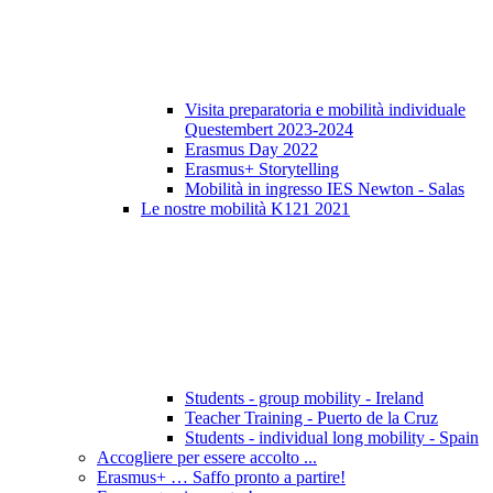
Visita preparatoria e mobilità individuale
Questembert 2023-2024
Erasmus Day 2022
Erasmus+ Storytelling
Mobilità in ingresso IES Newton - Salas
Le nostre mobilità K121 2021
Students - group mobility - Ireland
Teacher Training - Puerto de la Cruz
Students - individual long mobility - Spain
Accogliere per essere accolto ...
Erasmus+ … Saffo pronto a partire!