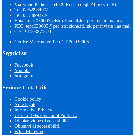
Via Silvio Pellico – 64026 Roseto degli Abruzzi (TE)
Tel:
085-8944094
Tel:
085-8992224
Email:
tepc030005@istruzione.it
Link per inviare una mail
PEC:
tepc030005@pec.istruzione.it
Link per inviare una mail
C.F.: 91003870671
Codice Meccanografico, TEPC030005
Seguici su
Facebook
Youtube
Instagram
Sezione Link Utili
Cookie policy
Note legali
Informativa Privacy
Ufficio Relazioni con il Pubblico
Dichiarazione di accessibilità
Obiettivi di accessibilità
Whistleblowing