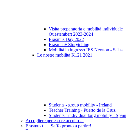
Visita preparatoria e mobilità individuale
Questembert 2023-2024
Erasmus Day 2022
Erasmus+ Storytelling
Mobilità in ingresso IES Newton - Salas
Le nostre mobilità K121 2021
Students - group mobility - Ireland
Teacher Training - Puerto de la Cruz
Students - individual long mobility - Spain
Accogliere per essere accolto ...
Erasmus+ … Saffo pronto a partire!