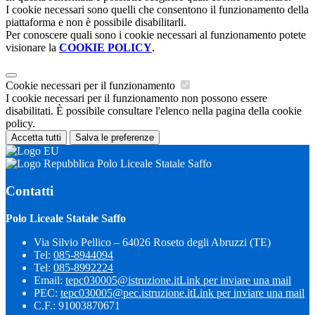
I cookie necessari sono quelli che consentono il funzionamento della
piattaforma e non è possibile disabilitarli.
Per conoscere quali sono i cookie necessari al funzionamento potete
visionare la
COOKIE POLICY
.
Cookie necessari per il funzionamento
I cookie necessari per il funzionamento non possono essere
disabilitati. È possibile consultare l'elenco nella pagina della cookie
policy.
Accetta tutti
Salva le preferenze
Polo Liceale Statale Saffo
Contatti
Polo Liceale Statale Saffo
Via Silvio Pellico – 64026 Roseto degli Abruzzi (TE)
Tel:
085-8944094
Tel:
085-8992224
Email:
tepc030005@istruzione.it
Link per inviare una mail
PEC:
tepc030005@pec.istruzione.it
Link per inviare una mail
C.F.: 91003870671