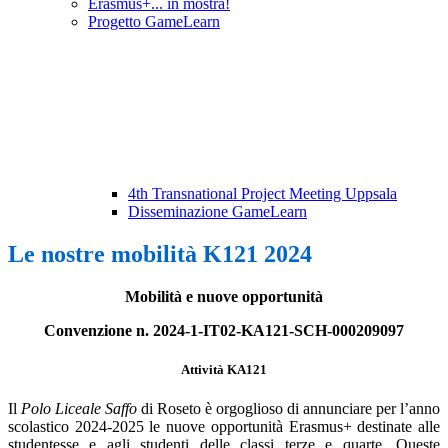
Erasmus+... in mostra!
Progetto GameLearn
4th Transnational Project Meeting Uppsala
Disseminazione GameLearn
Le nostre mobilità K121 2024
Mobilità e nuove opportunità
Convenzione n. 2024-1-IT02-KA121-SCH-000209097
Attività KA121
Il
Polo Liceale Saffo
di Roseto è orgoglioso di annunciare per l’anno
scolastico 2024-2025 le nuove opportunità Erasmus+ destinate alle
studentesse e agli studenti delle classi terze e quarte. Queste