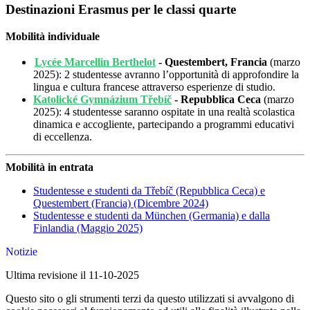
Destinazioni Erasmus per le classi quarte
Mobilità individuale
Lyc
é
e Marcellin Berthelo
t
- Questembert, Francia
(marzo
2025): 2 studentesse avranno l
’
opportunità di approfondire la
lingua e cultura francese attraverso esperienze di studio.
Katolick
é
Gymná
zium T
řebíč
- Repubblica Ceca
(marzo
2025): 4 studentesse saranno ospitate in una realtà scolastica
dinamica e accogliente, partecipando a programmi educativi
di eccellenza.
Mobilità in entrata
Studentesse e studenti da Třebíč (Repubblica Ceca) e
Questembert (Francia) (Dicembre 2024)
Studentesse e studenti da München (Germania) e dalla
Finlandia (Maggio 2025)
Notizie
Ultima revisione il 11-10-2025
Questo sito o gli strumenti terzi da questo utilizzati si avvalgono di