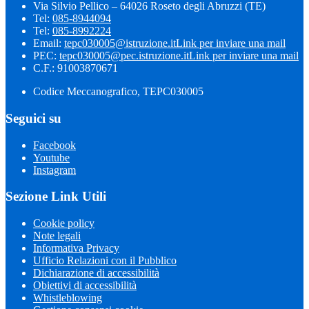
Via Silvio Pellico – 64026 Roseto degli Abruzzi (TE)
Tel:
085-8944094
Tel:
085-8992224
Email:
tepc030005@istruzione.it
Link per inviare una mail
PEC:
tepc030005@pec.istruzione.it
Link per inviare una mail
C.F.: 91003870671
Codice Meccanografico, TEPC030005
Seguici su
Facebook
Youtube
Instagram
Sezione Link Utili
Cookie policy
Note legali
Informativa Privacy
Ufficio Relazioni con il Pubblico
Dichiarazione di accessibilità
Obiettivi di accessibilità
Whistleblowing