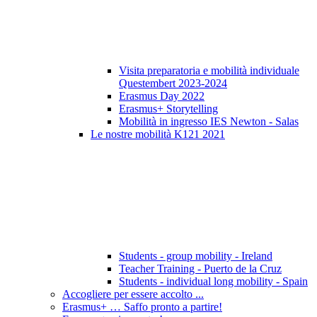
Visita preparatoria e mobilità individuale
Questembert 2023-2024
Erasmus Day 2022
Erasmus+ Storytelling
Mobilità in ingresso IES Newton - Salas
Le nostre mobilità K121 2021
Students - group mobility - Ireland
Teacher Training - Puerto de la Cruz
Students - individual long mobility - Spain
Accogliere per essere accolto ...
Erasmus+ … Saffo pronto a partire!