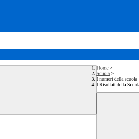
Home
>
Scuola
>
I numeri della scuola
I Risultati della Scuol