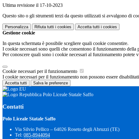
Ultima revisione il 17-10-2023
Questo sito o gli strumenti terzi da questo utilizzati si avvalgono di coo
Personalizza
Rifiuta tutti
i cookies
Accetta tutti
i cookies
Gestione cookie
In questa schermata è possibile scegliere quali cookie consentire.
I cookie necessari sono quelli che consentono il funzionamento della pi
Per conoscere quali sono i cookie necessari al funzionamento potete v
Cookie necessari per il funzionamento
I cookie necessari per il funzionamento non possono essere disabilitati.
Accetta tutti
Salva le preferenze
Polo Liceale Statale Saffo
Contatti
Polo Liceale Statale Saffo
Via Silvio Pellico – 64026 Roseto degli Abruzzi (TE)
Tel:
085-8944094