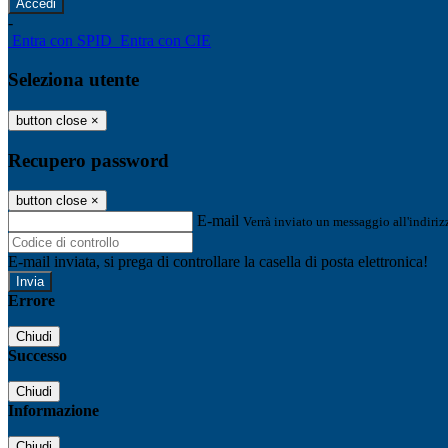
-
Entra con SPID
Entra con CIE
Seleziona utente
button close
×
Recupero password
button close
×
E-mail
Verrà inviato un messaggio all'indirizz
E-mail inviata, si prega di controllare la casella di posta elettronica!
Errore
Chiudi
Successo
Chiudi
Informazione
Chiudi