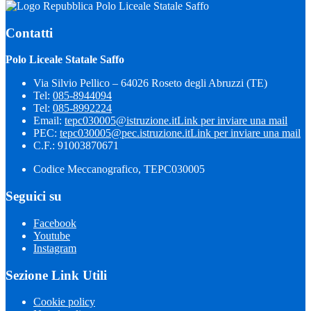
Polo Liceale Statale Saffo
Contatti
Polo Liceale Statale Saffo
Via Silvio Pellico – 64026 Roseto degli Abruzzi (TE)
Tel:
085-8944094
Tel:
085-8992224
Email:
tepc030005@istruzione.it
Link per inviare una mail
PEC:
tepc030005@pec.istruzione.it
Link per inviare una mail
C.F.: 91003870671
Codice Meccanografico, TEPC030005
Seguici su
Facebook
Youtube
Instagram
Sezione Link Utili
Cookie policy