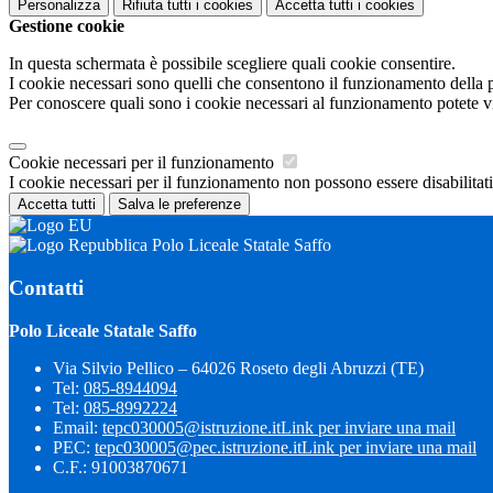
Personalizza
Rifiuta tutti
i cookies
Accetta tutti
i cookies
Gestione cookie
In questa schermata è possibile scegliere quali cookie consentire.
I cookie necessari sono quelli che consentono il funzionamento della pi
Per conoscere quali sono i cookie necessari al funzionamento potete v
Cookie necessari per il funzionamento
I cookie necessari per il funzionamento non possono essere disabilitati.
Accetta tutti
Salva le preferenze
Polo Liceale Statale Saffo
Contatti
Polo Liceale Statale Saffo
Via Silvio Pellico – 64026 Roseto degli Abruzzi (TE)
Tel:
085-8944094
Tel:
085-8992224
Email:
tepc030005@istruzione.it
Link per inviare una mail
PEC:
tepc030005@pec.istruzione.it
Link per inviare una mail
C.F.: 91003870671