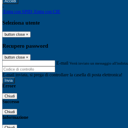
-
Entra con SPID
Entra con CIE
Seleziona utente
button close
×
Recupero password
button close
×
E-mail
Verrà inviato un messaggio all'indirizz
E-mail inviata, si prega di controllare la casella di posta elettronica!
Errore
Chiudi
Successo
Chiudi
Informazione
Chiudi