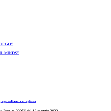
STOP GO”
IFUL MINDS”
à, apprendimenti e accoglienza
o Prot. n. 33956 del 18 maggio 2022