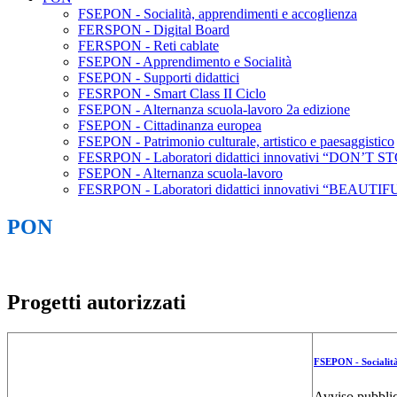
FSEPON - Socialità, apprendimenti e accoglienza
FERSPON - Digital Board
FERSPON - Reti cablate
FSEPON - Apprendimento e Socialità
FSEPON - Supporti didattici
FESRPON - Smart Class II Ciclo
FSEPON - Alternanza scuola-lavoro 2a edizione
FSEPON - Cittadinanza europea
FSEPON - Patrimonio culturale, artistico e paesaggistico
FESRPON - Laboratori didattici innovativi “DON’T 
FSEPON - Alternanza scuola-lavoro
FESRPON - Laboratori didattici innovativi “BEAUT
PON
Progetti autorizzati
FSEPON -
Socialit
Avviso pubblic