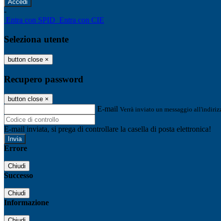
-
Entra con SPID
Entra con CIE
Seleziona utente
button close
×
Recupero password
button close
×
E-mail
Verrà inviato un messaggio all'indirizz
E-mail inviata, si prega di controllare la casella di posta elettronica!
Errore
Chiudi
Successo
Chiudi
Informazione
Chiudi