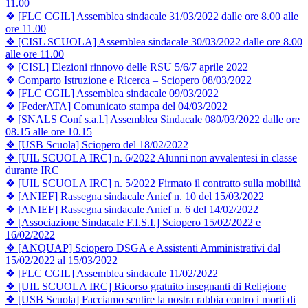
11.00
❖ [FLC CGIL] Assemblea sindacale 31/03/2022 dalle ore 8.00 alle
ore 11.00
❖ [CISL SCUOLA] Assemblea sindacale 30/03/2022 dalle ore 8.00
alle ore 11.00
❖ [CISL] Elezioni rinnovo delle RSU 5/6/7 aprile 2022
❖ Comparto Istruzione e Ricerca – Sciopero 08/03/2022
❖ [FLC CGIL] Assemblea sindacale 09/03/2022
❖ [FederATA] Comunicato stampa del 04/03/2022
❖ [SNALS Conf s.a.l.] Assemblea Sindacale 080/03/2022 dalle ore
08.15 alle ore 10.15
❖ [USB Scuola] Sciopero del 18/02/2022
❖ [UIL SCUOLA IRC] n. 6/2022 Alunni non avvalentesi in classe
durante IRC
❖ [UIL SCUOLA IRC] n. 5/2022 Firmato il contratto sulla mobilità
❖ [ANIEF] Rassegna sindacale Anief n. 10 del 15/03/2022
❖ [ANIEF] Rassegna sindacale Anief n. 6 del 14/02/2022
❖ [Associazione Sindacale F.I.S.I.] Sciopero 15/02/2022 e
16/02/2022
❖ [ANQUAP] Sciopero DSGA e Assistenti Amministrativi dal
15/02/2022 al 15/03/2022
❖ [FLC CGIL] Assemblea sindacale 11/02/2022
❖ [UIL SCUOLA IRC] Ricorso gratuito insegnanti di Religione
❖ [USB Scuola] Facciamo sentire la nostra rabbia contro i morti di