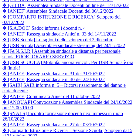
❖ [GILDA] Assemblea Sindacale Docenti on line del 14/12/2022
❖ [ANIEF] Assemblea Sindacale Docenti del 06/12/2022
❖ [COMPARTO ISTRUZIONE E RICERCA] Sciopero del
02/12/2022
❖ [S.A.DOC] Sadoc informa i docenti n. 4
❖ [ANIEF] Rassegna sindacale Anief n. 33 del 14/11/2022
❖ [USB Scuola] Le ragioni dello sciopero del 2 dicembre
❖ [USB Scuola] Assemblea sindacale streaming del 24/11/2022
❖ [Fe.N.S.I.R.] Assemblea sindacale a distanza per personale
scuola FUORI ORARIO SERVIZIO
❖ [USB SCUOLA] Mobilità: ancora vincoli. Per USB Scuola è ora
di finirla!
❖ [ANIEF] Rassegna sindacale n. 31 del 31/10/2022
❖ [ANIEF] Rassegna sindacale n. 30 del 24/10/2022
❖ [SAIR] SAIR informa n. 5 – Ricorsi risarcimento del danno e
carta docente
❖
[ANIEF] Comunicato Anief del 11 ottobre 2022
❖ [ANQUAP] Convocazione Assemblea Sindacale del 24/10/2022
ore 15.00-16.00
❖ [SNALS] Incontro formazione docenti neo immessi in ruolo
26/10/2022
❖ [ANIEF] Rassegna sindacale n. 27 del 03/10/2022
❖ [Comparto Istruzione e Ricerca – Sezione Scuola] Sciopero dal 5
al 31 ottobre 2022