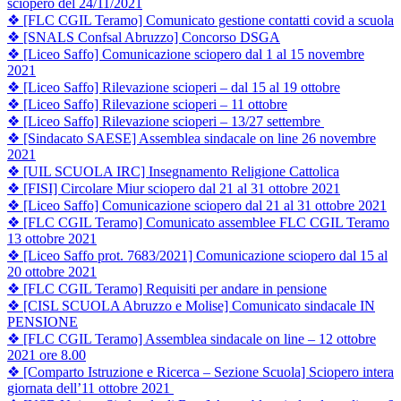
sciopero del 24/11/2021
❖ [FLC CGIL Teramo] Comunicato gestione contatti covid a scuola
❖ [SNALS Confsal Abruzzo] Concorso DSGA
❖ [Liceo Saffo] Comunicazione sciopero dal 1 al 15 novembre
2021
❖ [Liceo Saffo] Rilevazione scioperi – dal 15 al 19 ottobre
❖ [Liceo Saffo] Rilevazione scioperi – 11 ottobre
❖ [Liceo Saffo] Rilevazione scioperi – 13/27 settembre
❖ [Sindacato SAESE] Assem
blea sindacale on line 26 novembre
2021
❖ [UIL SCUOLA IRC] Insegnamento Religione Cattolica
❖ [FISI] Circolare Miur sciopero dal 21 al 31 ottobre 2021
❖ [Liceo Saffo] Comunicazione sciopero dal 21 al 31 ottobre 2021
❖ [FLC CGIL Teramo] Comunicato assemblee FLC CGIL Teramo
13 ottobre 2021
❖ [Liceo Saffo prot. 7683/2021] Comunicazione sciopero dal 15 al
20 ottobre 2021
❖ [FLC CGIL Teramo] Requisiti per andare in pensione
❖ [CISL SCUOLA Abruzzo e Molise] Comunicato sindacale IN
PENSIONE
❖ [FLC CGIL Teramo] Assemblea sindacale on line – 12 ottobre
2021 ore 8.00
❖ [Comparto Istruzione e Ricerca – Sezione Scuola] Sciopero intera
giornata dell’11 ottobre 2021