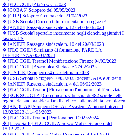
❖ [FLC CGIL] AtaNews 1/2023
❖ [COBAS] Sciopero del 05/05/2023
❖ [CUB] Sciopero Generale del 21/04/2023
❖ [USB Scuola] Docenti tutor e orientatori: no grazie!
❖ [ANIEF] Rassegna sindacale n. 12 del 03/03/2023
❖ [USB Scuola] sportello inserimento negli elenchi aggiuntivi I
fascia GPS
❖ [ANIEF] Rassegna sindacale n. 10 del 20/03/2023
❖ [FLC CGIL] Seminario di formazione FARE LA
DIFFERENZA 06/03/2023
❖ [FLC CGIL Teramo] Manifestazione Firenze 04/03/2023
❖ [FLC CGIL] Assemblea Sindacale 27/02/2023
❖ [C.S.L.E.] Sciopero 24 e 25 febbraio 2023
❖ [USB Scuola] Sciopero 10/02/2023 docenti, ATA e studenti
❖ [ANIEF] Rassegna sindacale n. 4 del 06/02/2023
❖ [FLC CGIL Teramo] Firma contro l'autonomia differenziata
❖ [SGB SCUOLA] Comunicato. Chiusura di 482 scuole nelle
regioni del sud, gabbie salariali e vincoli alla mobilità per i docenti
❖ [ANQUAP] Sciopero DSGA e Assistenti Amministrativi dal
13/02/2023 al 14/03/2023
❖ [FLC CGIL Teramo] Pensionamenti 2023/2024
❖ [Liceo Saffo] FLC CGIL Abruzzo Molise Sciopero del
15/12/2022
❖ [FLC CGIL Abruzzo Molise] Sciopero del 15/12/2022