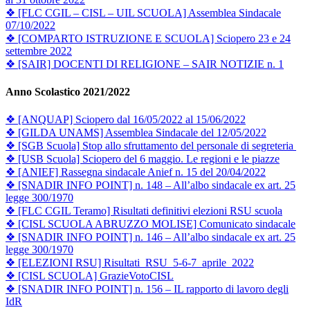
❖ [FLC CGIL – CISL – UIL SCUOLA] Assemblea Sindacale
07/10/2022
❖ [COMPARTO ISTRUZIONE E SCUOLA] Sciopero 23 e 24
settembre 2022
❖ [SAIR] DOCENTI DI RELIGIONE – SAIR NOTIZIE n. 1
Anno Scolastico 2021/2022
❖ [ANQUAP] Sciopero dal 16/05/2022 al 15/06/2022
❖ [GILDA UNAMS] Assemblea Sindacale del 12/05/2022
❖ [SGB Scuola] Stop allo sfruttamento del personale di segreteria
❖ [USB Scuola] Sciopero del 6 maggio. Le regioni e le piazze
❖ [ANIEF] Rassegna sindacale Anief n. 15 del 20/04/2022
❖ [SNADIR INFO POINT] n. 148 – All’albo sindacale ex art. 25
legge 300/1970
❖ [FLC CGIL Teramo] Risultati definitivi elezioni RSU scuola
❖ [CISL SCUOLA ABRUZZO MOLISE] Comunicato sindacale
❖ [SNADIR INFO POINT] n. 146 – All’albo sindacale ex art. 25
legge 300/1970
❖ [ELEZIONI RSU]
Risultati_RSU_5-6-7_aprile_2022
❖ [CISL SCUOLA]
GrazieVotoCISL
❖ [SNADIR INFO POINT] n. 156 – IL rapporto di lavoro degli
IdR