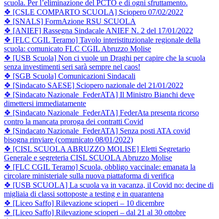
scuola. Per l’eliminazione del PCTO e di ogni sfruttamento.
❖ [CSLE COMPARTO SCUOLA] Sciopero 07/02/2022
❖ [SNALS] FormAzione RSU SCUOLA
❖ [ANIEF] Rassegna Sindacale ANIEF N. 2 del 17/01/2022
❖ [FLC CGIL Teramo] Tavolo interistituzionale regionale della
scuola: comunicato FLC CGIL Abruzzo Molise
❖ [USB Scuola] Non ci vuole un Draghi per capire che la scuola
senza investimenti seri sarà sempre nel caos!
❖ [SGB Scuola] Comunicazioni Sindacali
❖ [Sindacato SAESE] Sciopero nazionale del 21/01/2022
❖ [Sindacato Nazionale FederATA] Il Ministro Bianchi deve
dimettersi immediatamente
❖ [Sindacato Nazionale FederATA] FederAta presenta ricorso
contro la mancata proroga dei contratti Covid
❖ [Sindacato Nazionale FederATA] Senza posti ATA covid
bisogna rinviare (comunicato 08/01/2022)
❖ [CISL SCUOLA ABRUZZO MOLISE] Eletti Segretario
Generale e segreteria CISL SCUOLA Abruzzo Molise
❖ [FLC CGIL Teramo] Scuola, obbligo vaccinale: emanata la
circolare ministeriale sulla nuova piattaforma di verifica
❖ [USB SCUOLA] La scuola va in vacanza, il Covid no: decine di
migliaia di classi sottoposte a testing e in quarantena
❖ [Liceo Saffo] Rilevazione scioperi – 10 dicembre
❖ [Liceo Saffo] Rilevazione scioperi – dal 21 al 30 ottobre