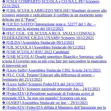
❖ [CSLE COMPARTO SCUOLA e CO.NA.L.PE] Sciopero
22/11/2021
❖ [CISL SCUOLA ABRUZZO MOLISE] Sbagliato ricorrere allo
sciopero generale e radicalizzare il conflitto in un momento tanto
delicato per il “Paese”
❖ [LICEO SAFFO] Integrazione nota n. 52277 del 1 dic. –
Sciopero per la giornata del 10/12/2021
❖ [FLC CGIL, UIL SCUOLA RUA, SNALS CONFALS,
FEDERAZIONE GILDA UNAMS] Sciopero 10/12/2021
❖ [GILDA] Assemblea Sindacale 09/12/2021
❖ [UIL SCUOLA] Assemblea Sindacale 06/12/2021
❖ [USB SCUOLA] RSU 2022 Candidati!
❖ [USB SCUOLA] Draghi smentisce Bianchi e Speranza: sulla
scuola il Governo non sa più cosa fare per nascondere la mancanza
di interventi seri
❖ [Liceo Saffo] Assemblea Sindacale CISL Scuola 24/11/2021
❖ [FLC CGIL Teramo] Educare alla differenza di genere –
Seminario del 25/11/2021
❖ [Liceo Saffo] Sciopero FederATA del 24/11/2021
❖ [FederATA] Sciopero nazionale personale Ata – 24/11/2021
❖ [FederATA] Il Presidente nazionale di Federata scrive al
personale ATA. Se non ora quando? Sciopera con noi.
❖ [ANIEF] Assemblea Sindacale on line – 29/11/2021
❖ [FederATA] FederATA diffida il Ministero dell’Istruzione per lo