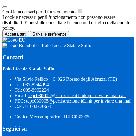
Cookie necessari per il funzionamento
I cookie necessari per il funzionamento non possono essere
disabilitati. È possibile consultare l'elenco nella pagina della cookie
policy.
Accetta tutti
Salva le preferenze
Polo Liceale Statale Saffo
Contatti
Polo Liceale Statale Saffo
Via Silvio Pellico – 64026 Roseto degli Abruzzi (TE)
Tel:
085-8944094
Tel:
085-8992224
Email:
tepc030005@istruzione.it
Link per inviare una mail
PEC:
tepc030005@pec.istruzione.it
Link per inviare una mail
C.F.: 91003870671
Codice Meccanografico, TEPC030005
Seguici su