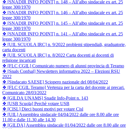
❖ [SNADIR INFO POINT] n. 148 – All’albo sindacale ex art. 25
legge 300/1970
❖ [SNADIR INFO POINT] n. 146 – All’albo sindacale ex art. 25
legge 300/1970
❖ [SNADIR INFO POINT] n. 145 – All’albo sindacale ex art. 25
legge 300/1970
❖ [SNADIR INFO POINT] n. 141 – All’albo sindacale ex art. 25
legge 300/1970
❖ [UIL SCUOLA IRC] n. 9/2022 problemi stipendiali, graduatorie,
carta docenti
❖ [UIL SCUOLA IRC] n. 8/2022 Carta docenti ai docenti di
religione incaricati
❖ [FLC CGIL] Comunicato numero di alunni provincia di Teramo
❖ [Snals Confsal] Newsletters informativa 2022 – Elezioni RSU
2022
❖ [Sindacato SAESE] Sciopero nazionale del 08/04/2022
❖ [FLC CGIL Teramo] Vertenza per la carta del docente ai precari.
Comunicato 28/03/2022
❖ [GILDA UNAMS] Snadir Info-Point n. 143
❖ [USB Scuola] Perchè votare USB
❖ [CISL] Dieci buoni motivi per votare Cisl
❖ [UIL] Assemblea sindacale 04/04/2022 dalle ore 8.00 alle ore
11.00 e dalle 11.30 alle 14.30
❖ [GILDA] Assemblea sindacale 01/04/2022 dalle ore 8.00 alle ore