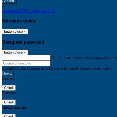
-
Entra con SPID
Entra con CIE
Seleziona utente
button close
×
Recupero password
button close
×
E-mail
Verrà inviato un messaggio all'indirizz
E-mail inviata, si prega di controllare la casella di posta elettronica!
Errore
Chiudi
Successo
Chiudi
Informazione
Chiudi