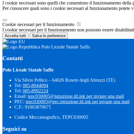
I cookie necessari sono quelli che consentono il funzionamento della pi
Per conoscere quali sono i cookie necessari al funzionamento potete v
Cookie necessari per il funzionamento
I cookie necessari per il funzionamento non possono essere disabilitati.
Accetta tutti
Salva le preferenze
Polo Liceale Statale Saffo
Contatti
Polo Liceale Statale Saffo
Via Silvio Pellico – 64026 Roseto degli Abruzzi (TE)
Tel:
085-8944094
Tel:
085-8992224
Email:
tepc030005@istruzione.it
Link per inviare una mail
PEC:
tepc030005@pec.istruzione.it
Link per inviare una mail
C.F.: 91003870671
Codice Meccanografico, TEPC030005
Seguici su