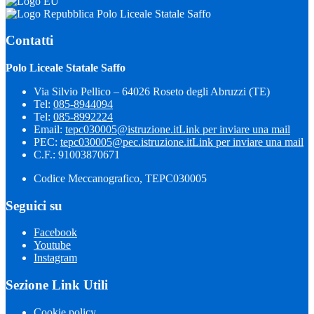
Polo Liceale Statale Saffo
Contatti
Polo Liceale Statale Saffo
Via Silvio Pellico – 64026 Roseto degli Abruzzi (TE)
Tel:
085-8944094
Tel:
085-8992224
Email:
tepc030005@istruzione.it
Link per inviare una mail
PEC:
tepc030005@pec.istruzione.it
Link per inviare una mail
C.F.: 91003870671
Codice Meccanografico, TEPC030005
Seguici su
Facebook
Youtube
Instagram
Sezione Link Utili
Cookie policy