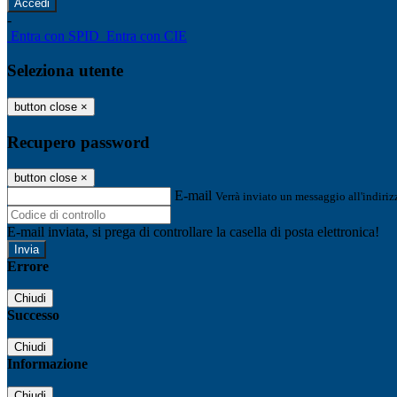
-
Entra con SPID
Entra con CIE
Seleziona utente
button close
×
Recupero password
button close
×
E-mail
Verrà inviato un messaggio all'indirizz
E-mail inviata, si prega di controllare la casella di posta elettronica!
Errore
Chiudi
Successo
Chiudi
Informazione
Chiudi