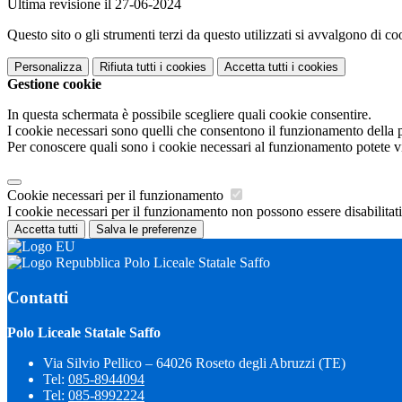
Ultima revisione il 27-06-2024
Questo sito o gli strumenti terzi da questo utilizzati si avvalgono di coo
Personalizza
Rifiuta tutti
i cookies
Accetta tutti
i cookies
Gestione cookie
In questa schermata è possibile scegliere quali cookie consentire.
I cookie necessari sono quelli che consentono il funzionamento della pi
Per conoscere quali sono i cookie necessari al funzionamento potete v
Cookie necessari per il funzionamento
I cookie necessari per il funzionamento non possono essere disabilitati.
Accetta tutti
Salva le preferenze
Polo Liceale Statale Saffo
Contatti
Polo Liceale Statale Saffo
Via Silvio Pellico – 64026 Roseto degli Abruzzi (TE)
Tel:
085-8944094
Tel:
085-8992224