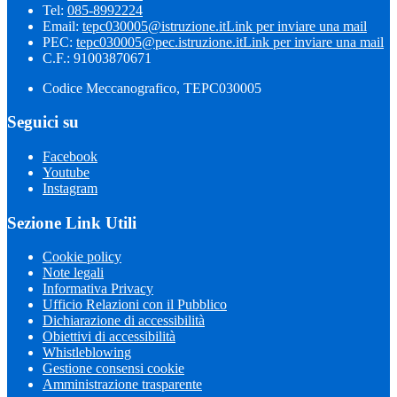
Tel:
085-8992224
Email:
tepc030005@istruzione.it
Link per inviare una mail
PEC:
tepc030005@pec.istruzione.it
Link per inviare una mail
C.F.: 91003870671
Codice Meccanografico, TEPC030005
Seguici su
Facebook
Youtube
Instagram
Sezione Link Utili
Cookie policy
Note legali
Informativa Privacy
Ufficio Relazioni con il Pubblico
Dichiarazione di accessibilità
Obiettivi di accessibilità
Whistleblowing
Gestione consensi cookie
Amministrazione trasparente