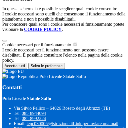
In questa schermata è possibile scegliere quali cookie consentire.
I cookie necessari sono quelli che consentono il funzionamento della
piattaforma e non è possibile disabilitarli.
Per conoscere quali sono i cookie necessari al funzionamento potete
visionare la
COOKIE POLICY
.
Cookie necessari per il funzionamento
I cookie necessari per il funzionamento non possono essere
disabilitati. È possibile consultare l'elenco nella pagina della cookie
policy.
Accetta tutti
Salva le preferenze
Polo Liceale Statale Saffo
Contatti
Polo Liceale Statale Saffo
Via Silvio Pellico – 64026 Roseto degli Abruzzi (TE)
Tel:
085-8944094
Tel:
085-8992224
Email:
tepc030005@istruzione.it
Link per inviare una mail