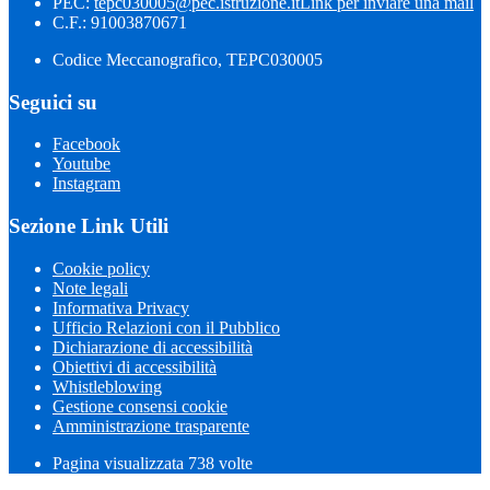
PEC:
tepc030005@pec.istruzione.it
Link per inviare una mail
C.F.: 91003870671
Codice Meccanografico, TEPC030005
Seguici su
Facebook
Youtube
Instagram
Sezione Link Utili
Cookie policy
Note legali
Informativa Privacy
Ufficio Relazioni con il Pubblico
Dichiarazione di accessibilità
Obiettivi di accessibilità
Whistleblowing
Gestione consensi cookie
Amministrazione trasparente
Pagina visualizzata
738
volte