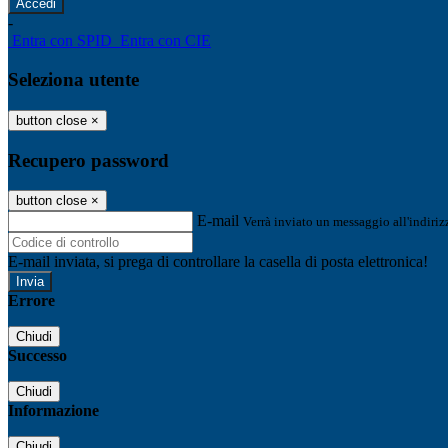
-
Entra con SPID
Entra con CIE
Seleziona utente
button close
×
Recupero password
button close
×
E-mail
Verrà inviato un messaggio all'indirizz
E-mail inviata, si prega di controllare la casella di posta elettronica!
Errore
Chiudi
Successo
Chiudi
Informazione
Chiudi