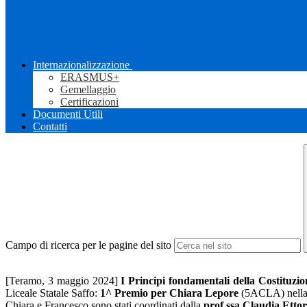
Internazionalizzazione
ERASMUS+
Gemellaggio
Certificazioni
Documenti Utili
Contatti
Campo di ricerca per le pagine del sito
[Teramo, 3 maggio 2024]
I
Principi fondamentali della Costituzi
Liceale Statale Saffo:
1^ Premio per Chiara Lepore
(5ACLA) nella 
Chiara e Francesco sono stati coordinati dalla
prof.ssa Claudia Etto