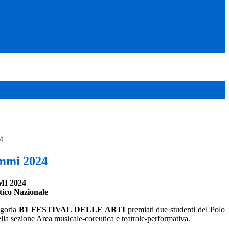
4
mmi 2024
I 2024
tico Nazionale
egoria
B1 FESTIVAL DELLE ARTI
premiati due studenti del Polo
lla sezione Area musicale-coreutica e teatrale-performativa.