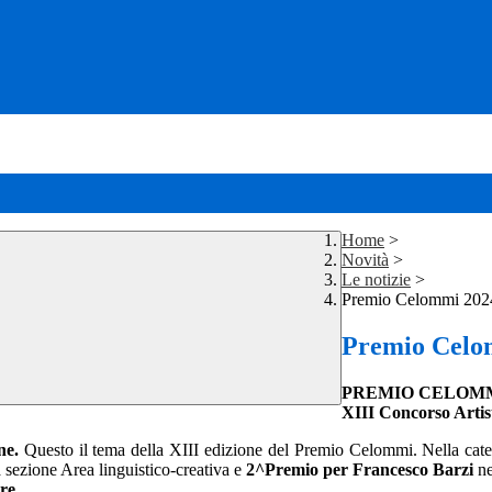
Home
>
Novità
>
Le notizie
>
Premio Celommi 202
Premio Celo
PREMIO CELOMM
XIII Concorso Artis
one.
Questo il tema della XIII edizione del Premio Celommi. Nella cat
sezione Area linguistico-creativa e
2^Premio per Francesco Barzi
ne
rre
.