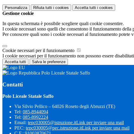
Personalizza
Rifiuta tutti
i cookies
Accetta tutti
i cookies
Gestione cookie
In questa schermata è possibile scegliere quali cookie consentire.
I cookie necessari sono quelli che consentono il funzionamento della pi
Per conoscere quali sono i cookie necessari al funzionamento potete v
Cookie necessari per il funzionamento
I cookie necessari per il funzionamento non possono essere disabilitati.
Accetta tutti
Salva le preferenze
Polo Liceale Statale Saffo
Contatti
Polo Liceale Statale Saffo
Via Silvio Pellico – 64026 Roseto degli Abruzzi (TE)
Tel:
085-8944094
Tel:
085-8992224
Email:
tepc030005@istruzione.it
Link per inviare una mail
PEC:
tepc030005@pec.istruzione.it
Link per inviare una mail
C.F.: 91003870671