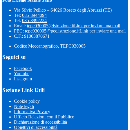
Polo Liceale Statale Saffo
Via Silvio Pellico – 64026 Roseto degli Abruzzi (TE)
Tel:
085-8944094
Tel:
085-8992224
Email:
tepc030005@istruzione.it
Link per inviare una mail
PEC:
tepc030005@pec.istruzione.it
Link per inviare una mail
C.F.: 91003870671
Codice Meccanografico, TEPC030005
Seguici su
Facebook
Youtube
Instagram
Sezione Link Utili
Cookie policy
Note legali
Informativa Privacy
Ufficio Relazioni con il Pubblico
Dichiarazione di accessibilità
Obiettivi di accessibilità