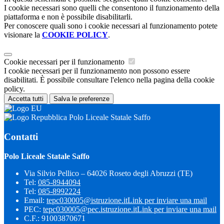
I cookie necessari sono quelli che consentono il funzionamento della
piattaforma e non è possibile disabilitarli.
Per conoscere quali sono i cookie necessari al funzionamento potete
visionare la
COOKIE POLICY
.
Cookie necessari per il funzionamento
I cookie necessari per il funzionamento non possono essere
disabilitati. È possibile consultare l'elenco nella pagina della cookie
policy.
Accetta tutti
Salva le preferenze
Polo Liceale Statale Saffo
Contatti
Polo Liceale Statale Saffo
Via Silvio Pellico – 64026 Roseto degli Abruzzi (TE)
Tel:
085-8944094
Tel:
085-8992224
Email:
tepc030005@istruzione.it
Link per inviare una mail
PEC:
tepc030005@pec.istruzione.it
Link per inviare una mail
C.F.: 91003870671