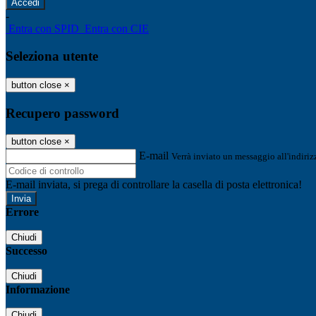
-
Entra con SPID
Entra con CIE
Seleziona utente
button close
×
Recupero password
button close
×
E-mail
Verrà inviato un messaggio all'indirizz
E-mail inviata, si prega di controllare la casella di posta elettronica!
Errore
Chiudi
Successo
Chiudi
Informazione
Chiudi