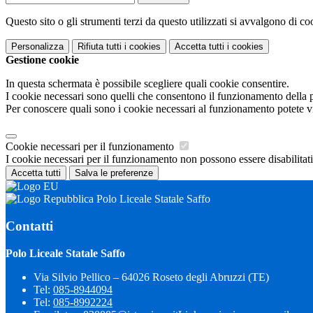
Questo sito o gli strumenti terzi da questo utilizzati si avvalgono di coo
Personalizza
Rifiuta tutti
i cookies
Accetta tutti
i cookies
Gestione cookie
In questa schermata è possibile scegliere quali cookie consentire.
I cookie necessari sono quelli che consentono il funzionamento della pi
Per conoscere quali sono i cookie necessari al funzionamento potete v
Cookie necessari per il funzionamento
I cookie necessari per il funzionamento non possono essere disabilitati.
Accetta tutti
Salva le preferenze
Polo Liceale Statale Saffo
Contatti
Polo Liceale Statale Saffo
Via Silvio Pellico – 64026 Roseto degli Abruzzi (TE)
Tel:
085-8944094
Tel:
085-8992224