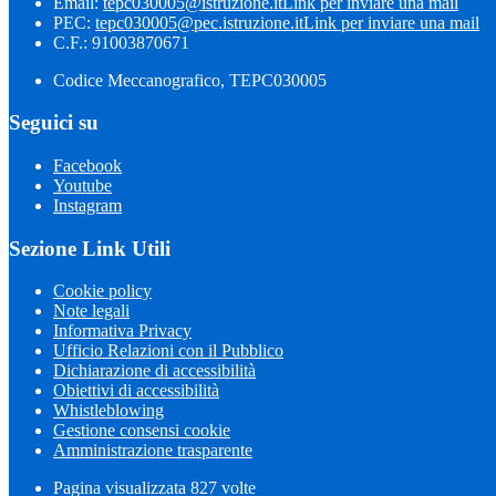
Email:
tepc030005@istruzione.it
Link per inviare una mail
PEC:
tepc030005@pec.istruzione.it
Link per inviare una mail
C.F.: 91003870671
Codice Meccanografico, TEPC030005
Seguici su
Facebook
Youtube
Instagram
Sezione Link Utili
Cookie policy
Note legali
Informativa Privacy
Ufficio Relazioni con il Pubblico
Dichiarazione di accessibilità
Obiettivi di accessibilità
Whistleblowing
Gestione consensi cookie
Amministrazione trasparente
Pagina visualizzata
827
volte