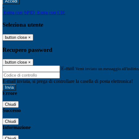
-
Entra con SPID
Entra con CIE
Seleziona utente
button close
×
Recupero password
button close
×
E-mail
Verrà inviato un messaggio all'indirizz
E-mail inviata, si prega di controllare la casella di posta elettronica!
Errore
Chiudi
Successo
Chiudi
Informazione
Chiudi