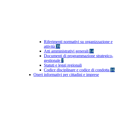
Riferimenti normativi su organizzazione e
attività
39
Atti amministrativi generali
14
Documenti di programmazione strategico-
gestionale
7
Statuti e leggi regionali
Codice disciplinare e codice di condotta
16
Oneri informativi per cittadini e imprese